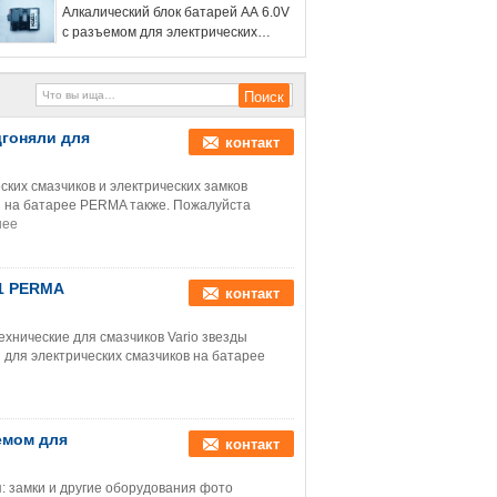
Алкалический блок батарей AA 6.0V
с разъемом для электрических
замков двери
дгоняли для
контакт
ких смазчиков и электрических замков
ы на батарее PERMA также. Пожалуйста
нее
51 PERMA
контакт
хнические для смазчиков Vario звезды
 для электрических смазчиков на батарее
емом для
контакт
: замки и другие оборудования фото