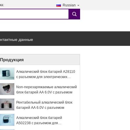
ка:
Russian
search
онтактные данные
Продукция
Алкалический блок батарей A28110
с разъемом для электрических
замков двери
Non-перезаряжаемые алкалический
блок батарей AA 6.0V с разъемом
Рентабельный алкалический блок
батарей AA 6.0V с разъемом
Алкалический блок батарей
A502238 с разъемом для
электрических замков двери