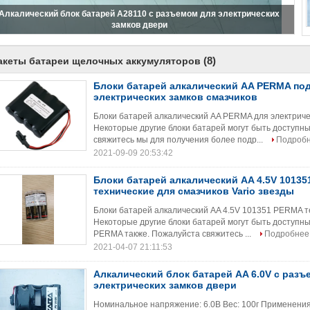
Алкалический блок батарей A28110 с разъемом для электрических
замков двери
(8)
акеты батареи щелочных аккумуляторов
Блоки батарей алкалический AA PERMA по
электрических замков смазчиков
Блоки батарей алкалический AA PERMA для электричес
Некоторые другие блоки батарей могут быть доступн
свяжитесь мы для получения более подр...
Подроб
2021-09-09 20:53:42
Блоки батарей алкалический AA 4.5V 1013
технические для смазчиков Vario звезды
Блоки батарей алкалический AA 4.5V 101351 PERMA те
Некоторые другие блоки батарей могут быть доступны
PERMA также. Пожалуйста свяжитесь ...
Подробнее
2021-04-07 21:11:53
Алкалический блок батарей AA 6.0V с разъ
электрических замков двери
Номинальное напряжение: 6.0В Вес: 100г Применения