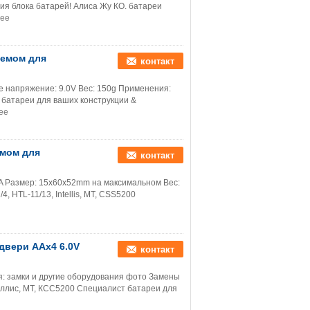
ия блока батарей! Алиса Жу КО. батареи
ее
ъемом для
контакт
е напряжение: 9.0V Вес: 150g Применения:
 батареи для ваших конструкции &
ее
емом для
контакт
A Размер: 15x60x52mm на максимальном Вес:
, HTL-11/13, Intellis, MT, CSS5200
двери AAx4 6.0V
контакт
: замки и другие оборудования фото Замены
теллис, МТ, КСС5200 Специалист батареи для