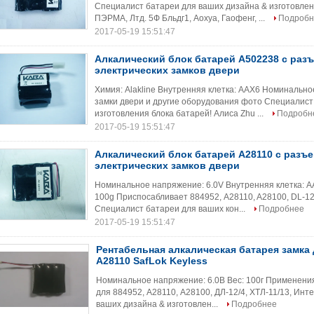
Специалист батареи для ваших дизайна & изготовлен
ПЭРМА, Лтд. 5Ф Бльдг1, Аохуа, Гаофенг, ...
Подробн
2017-05-19 15:51:47
Алкалический блок батарей A502238 с раз
электрических замков двери
Химия: Alakline Внутренняя клетка: AAX6 Номинально
замки двери и другие оборудования фото Специалист
изготовления блока батарей! Алиса Zhu ...
Подробн
2017-05-19 15:51:47
Алкалический блок батарей A28110 с разъ
электрических замков двери
Номинальное напряжение: 6.0V Внутренняя клетка: A
100g Приспосабливает 884952, A28110, A28100, DL-12/4
Специалист батареи для ваших кон...
Подробнее
2017-05-19 15:51:47
Рентабельная алкалическая батарея замка 
A28110 SafLok Keyless
Номинальное напряжение: 6.0В Вес: 100г Применения
для 884952, А28110, А28100, ДЛ-12/4, ХТЛ-11/13, Ин
ваших дизайна & изготовлен...
Подробнее