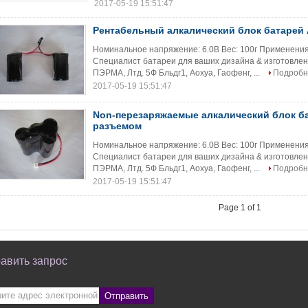
2017-05-19 15:51:47
Рентабельный алкалический блок батарей 
Номинальное напряжение: 6.0В Вес: 100г Применения
Специалист батареи для ваших дизайна & изготовлен
ПЭРМА, Лтд. 5Ф Бльдг1, Аохуа, Гаофенг, ...
Подробн
2017-05-19 15:51:47
Non-перезаряжаемые алкалический блок ба
разъемом
Номинальное напряжение: 6.0В Вес: 100г Применения
Специалист батареи для ваших дизайна & изготовлен
ПЭРМА, Лтд. 5Ф Бльдг1, Аохуа, Гаофенг, ...
Подробн
2017-05-19 15:51:47
Page 1 of 1
авить запрос
Отправить