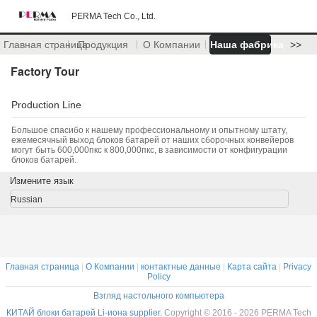
PERMA Tech Co., Ltd.
Главная страница
Продукция
О Компании
Наша фабрика
>>
Factory Tour
Production Line
Большое спасибо к нашему профессиональному и опытному штату,
ежемесячный выход блоков батарей от наших сборочных конвейеров
могут быть 600,000пкс к 800,000пкс, в зависимости от конфигурации
блоков батарей.
Измените язык
Russian
Главная страница
|
О Компании
|
контактные данные
|
Карта сайта
|
Privacy
Policy
Взгляд настольного компьютера
КИТАЙ блоки батарей Li-иона supplier.
Copyright © 2016 - 2026 PERMA Tech