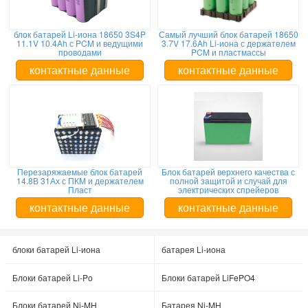
блок батарей Li-иона 18650 3S4P
Самый лучший блок батарей 18650
11.1V 10.4Ah с PCM и ведущими
3.7V 17.6Ah Li-иона с держателем
проводами
PCM и пластмассы
контактные данные
контактные данные
Перезаряжаемые блок батарей
Блок батарей верхнего качества с
14.8В 31Ах с ПКМ и держателем
полной защитой и случай для
Пласт
электрических спрейеров
контактные данные
контактные данные
блоки батарей Li-иона
батарея Li-иона
Блоки батарей Li-Po
Блоки батарей LiFePO4
Блоки батарей Ni-MH
Батарея Ni-MH