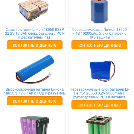
Самый лучший Li-ион 18650 6S8P
Перезаряжаемые Ли-ион 18650
22.2V 17.6Ah блока батарей с PCM
7.4В 10200мАх блока батарей с
и держателем Plast
ПКБ защиты
контактные данные
контактные данные
Высокомарочная батарея Li-иона
Перезаряжаемые блок батарей Li-
18650 3.7V 3.4Ah с PCB и разъемом
FePO4 26650 3.2V 9000mAh с
руководствами PCB и летания
контактные данные
контактные данные