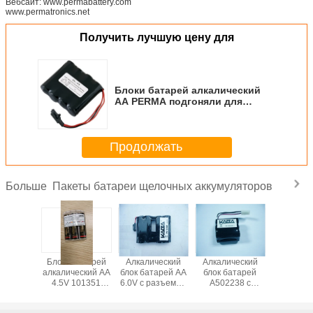
Вебсайт: www.permabattery.com
www.permatronics.net
Получить лучшую цену для
Блоки батарей алкалический
AA PERMA подгоняли для
электрических замков
смазчиков
Продолжать
Пакеты батареи щелочных аккумуляторов
Больше
Блоки батарей
Алкалический
Алкалический
Алкалич
алкалический AA
блок батарей AA
блок батарей
блок ба
4.5V 101351
6.0V с разъемом
A502238 с
A2811
PERMA
для
разъемом для
разъемо
технические для
электрических
электрических
электри