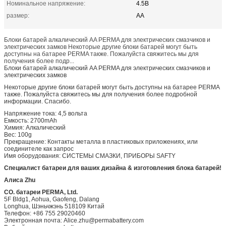
Номинальное напряжение:
4.5В
размер:
АА
Блоки батарей алкалический AA PERMA для электрических смазчиков и
электрических замков Некоторые другие блоки батарей могут быть
доступны на батарее PERMA также. Пожалуйста свяжитесь мы для
получения более подр...
Блоки батарей алкалический AA PERMA для электрических смазчиков и
электрических замков
Некоторые другие блоки батарей могут быть доступны на батарее PERMA
также. Пожалуйста свяжитесь мы для получения более подробной
информации. Спасибо.
Напряжение тока: 4,5 вольта
Емкость: 2700mAh
Химия: Алкалический
Вес: 100g
Прекращение: Контакты металла в пластиковых приложениях, или
соединителе как запрос
Имя оборудования: СИСТЕМЫ СМАЗКИ, ПРИБОРЫ SAFTY
Специалист батареи для ваших дизайна & изготовления блока батарей!
Алиса Zhu
CO. батареи PERMA, Ltd.
5F Bldg1, Aohua, Gaofeng, Dalang
Longhua, Шэньчжэнь 518109 Китай
Телефон: +86 755 29020460
Электронная почта: Alice.zhu@permabattery.com