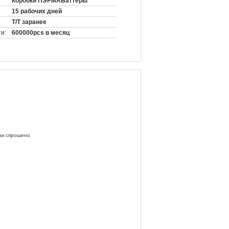
Коробки ПЭРМАБаттеры
15 рабочих дней
T/T заранее
и:
600000pcs в месяц
как спрошено