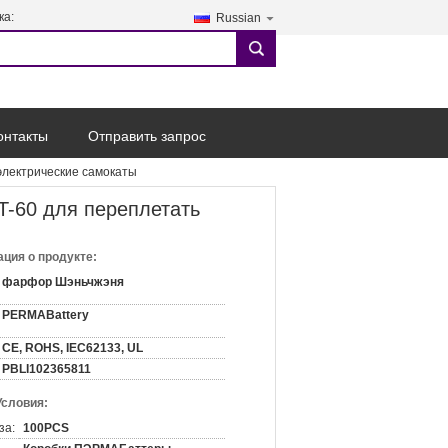
ка:
Russian
search
онтакты
Отправить запрос
электрические самокаты
T-60 для переплетать
ция о продукте:
фарфор Шэньчжэня
PERMABattery
CE, ROHS, IEC62133, UL
PBLI102365811
Условия:
за:
100PCS