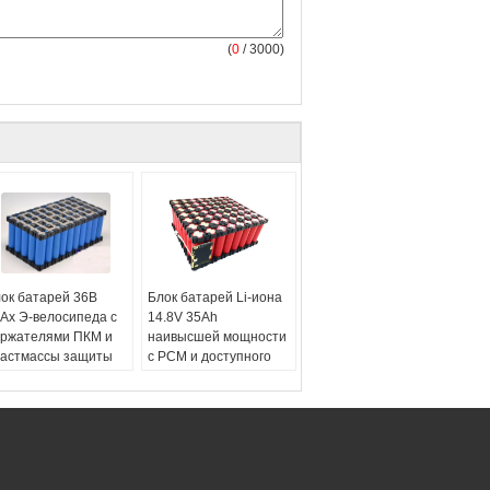
(
0
/ 3000)
ок батарей 36В
Блок батарей Li-иона
Ах Э-велосипеда с
14.8V 35Ah
ржателями ПКМ и
наивысшей мощности
астмассы защиты
с PCM и доступного
имия:
Литий-ионная
ожидания
утренняя клетка:
пластичными
мсунг18650
держателями
00мАх
Размер:
ТБД к
нфигурация:
10S5P
специфическому
оминальное
требованию