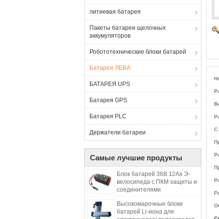
литиевая батарея
Пакеты батареи щелочных
аккумуляторов
Робототехнические блоки батарей
Батарея ЛЕВА
Н
БАТАРЕЯ UPS
Р
Батарея GPS
В
Батарея PLC
Р
С
Держатели батареи
П
Р
Самые лучшие продукты
П
Блок батарей 36В 12Ах Э-
Р
велосипеда с ПКМ защиты и
соединителями
Ра
Высокомарочные блоки
О
батарей Li-иона для
С