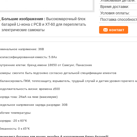
Упаковывая детали:
Время доставки:
Условия оплаты:
Большие изображения :
Высокомарочный блок
Поставка способност
батарей Li-иона с PCB и XT-60 для переплетать
контакт
электрические самокаты
оминальное напряжение: 36В
асклассифицированная емкость: 5.8Ах
нутренние клетки: бренд имени 18650 от Самсунг, Панасоник
азмеры: смогите быть подгоняно согласно детальной спецификации клиентов
 балансировать ПКМ, теплозащиту, взрыватель, трудный случай и датчик уровня горючего 
родолжительность жизни: времена ≥500
азряда тока: 2КмА на пике (максимуме)
редельное напряжение заряда разрядки: 30В
абочие температуры:
зрядка: -20 к 60°К
бязанность: 0 к 45°К
пециалист батареи для ваших дизайна & изготовления блока батарей!