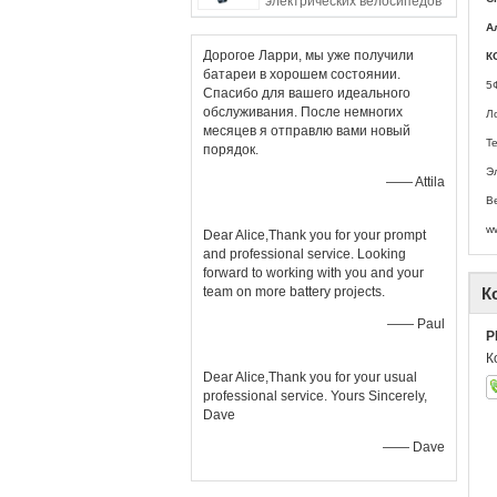
электрических велосипедов
А
Дорогое Ларри, мы уже получили
К
батареи в хорошем состоянии.
5
Спасибо для вашего идеального
обслуживания. После немногих
Л
месяцев я отправлю вами новый
Т
порядок.
Э
—— Attila
В
ww
Dear Alice,Thank you for your prompt
and professional service. Looking
forward to working with you and your
team on more battery projects.
К
—— Paul
P
К
Dear Alice,Thank you for your usual
professional service. Yours Sincerely,
Dave
—— Dave