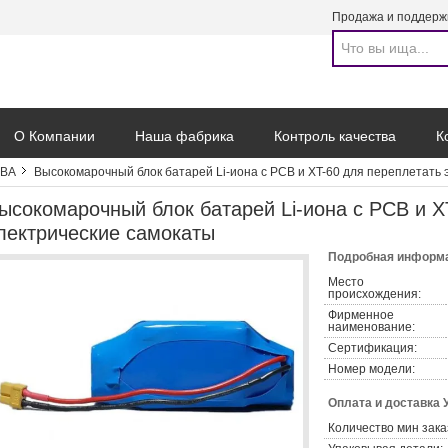
Продажа и поддерж
О Компании
Наша фабрика
Контроль качества
К
ЕВА
Высокомарочный блок батарей Li-иона с PCB и XT-60 для переплетать 
ысокомарочный блок батарей Li-иона с PCB и X
лектрические самокаты
Подробная информа
Место
происхождения:
Фирменное
наименование:
Сертификация:
Номер модели:
Оплата и доставка 
Количество мин зака