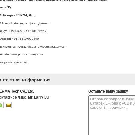
лиса Жу
О. батареи ПЭРМА, Лтд.
Ф Бльдг1, Аохуа, Гаофенг, Даланг
онхуа, Шэньчжэнь 518109 Китай
елефон: +86 755 29020460
лектронная почта: Alice.zhu@permabattery.com
ебсайт: www.permabattery.com
w.permatronics.net
онтактная информация
ERMA Tech Co., Ltd.
Оставьте вашу заявку
онтактное лицо:
Mr. Larry Lu