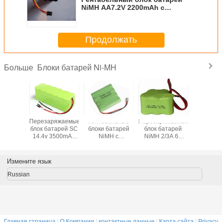
NiMH AA7.2V 2200mAh с
различными стержнями
Продолжать
Блоки батарей Ni-MH
Больше
Перезаряжаемые
Рентабельные
Перезаряжаемые
Рентабе
блок батарей SC
блоки батарей
блок батарей
блоки б
14.4v 3500mAh
NiMH с
NiMH 2/3A 6V
NiMH AA
NiMH с
различными
1200mAh с
600mA
различными
стержнями для
разъемом
разъе
стержнями
беспроводных
Измените язык
устройств
Russian
Главная страница
|
О Компании
|
контактные данные
|
Карта сайта
|
Privacy