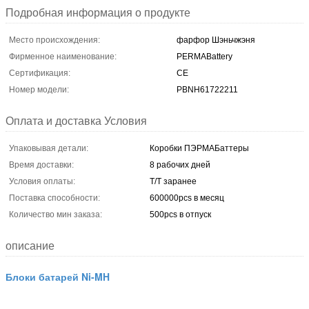
Подробная информация о продукте
Место происхождения:
фарфор Шэньчжэня
Фирменное наименование:
PERMABattery
Сертификация:
CE
Номер модели:
PBNH61722211
Оплата и доставка Условия
Упаковывая детали:
Коробки ПЭРМАБаттеры
Время доставки:
8 рабочих дней
Условия оплаты:
T/T заранее
Поставка способности:
600000pcs в месяц
Количество мин заказа:
500pcs в отпуск
описание
Блоки батарей Ni-MH