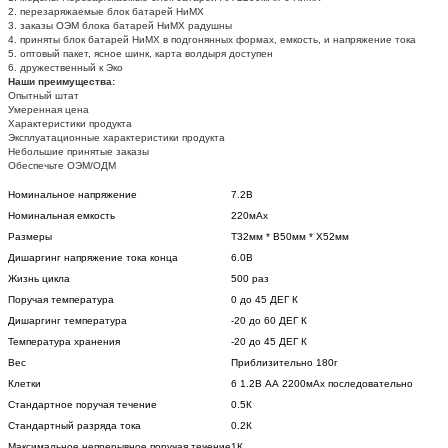
2. перезаряжаемые блок батарей НиМХ
3. заказы ОЭМ блока батарей НиМХ радушны
4. приняты блок батарей НиМХ в подгонянных формах, емкость, и напряжение тока
5. оптовый пакет, ясное шинк, карта волдыря доступен
6. дружественный к Эко
Наши преимущества:
Опытный штат
Умеренная цена
Характеристики продукта
Эксплуатационные характеристики продукта
Небольшие принятые заказы
Обеспечьте ОЭМ/ОДМ
Номинальное напряжение
7.2В
Номинальная емкость
220мАх
Размеры
Т32мм * В50мм * Х52мм
Дишаргинг напряжение тока конца
6.0В
Жизнь цикла
500 раз
Поручая температура
0 до 45 ДЕГ К
Дишаргинг температура
-20 до 60 ДЕГ К
Температура хранения
-20 до 45 ДЕГ К
Вес
Приблизительно 180г
Клетки
6 1.2В АА 2200мАх последовательно
Стандартное поручая течение
0.5К
Стандартный разряда тока
0.2К
Максимальное непрерывное поручая течение
1К