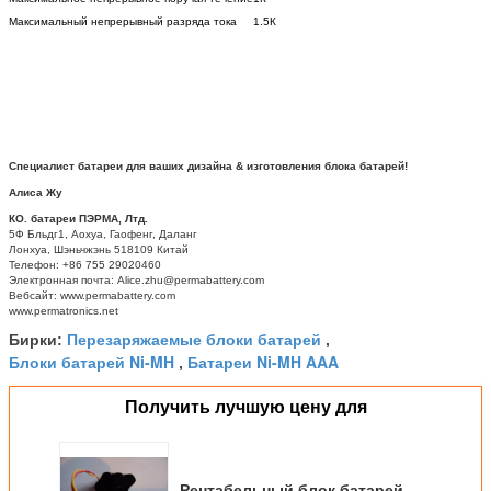
Максимальный непрерывный разряда тока
1.5К
Специалист батареи для ваших дизайна & изготовления блока батарей!
Алиса Жу
КО. батареи ПЭРМА, Лтд.
5Ф Бльдг1, Аохуа, Гаофенг, Даланг
Лонхуа, Шэньчжэнь 518109 Китай
Телефон: +86 755 29020460
Электронная почта: Alice.zhu@permabattery.com
Вебсайт: www.permabattery.com
www.permatronics.net
Перезаряжаемые блоки батарей
Бирки:
,
Блоки батарей Ni-MH
Батареи Ni-MH AAA
,
Получить лучшую цену для
Рентабельный блок батарей