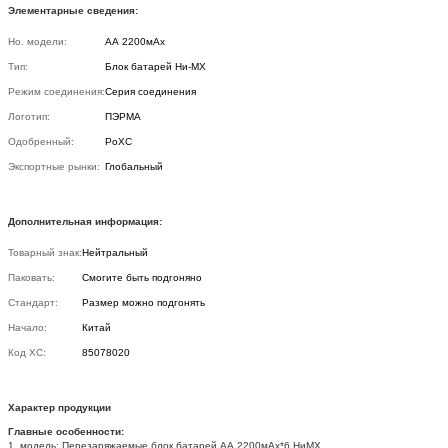
Элементарные сведения:
Но. модели:
АА 2200мАх
Тип:
Блок батарей Ни-МХ
Режим соединения:
Серия соединения
Логотип:
ПЭРМА
Одобренный:
РоХС
Экспортные рынки:
Глобальный
Дополнительная информация:
Товарный знак:
Нейтральный
Паковать:
Смогите быть подгоняно
Стандарт:
Размер можно подгонять
Начало:
Китай
Код ХС:
85078020
Характер продукции
Главные особенности:
1. модель: Перезаряжаемые блок батарей АА 2200мАх*6 НиМХ