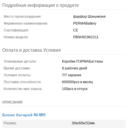
Подробная информация о продукте
Место происхождения:
фарфор Шэньчжэня
Фирменное наименование:
PERMABattery
Сертификация:
CE
Номер модели:
PBNH81962211
Оплата и доставка Условия
Упаковывая детали:
Коробки ПЭРМАБаттеры
Время доставки:
8 рабочих дней
Условия оплаты:
T/T заранее
Поставка способности:
600000pcs в месяц
Количество мин заказа:
100pcs в отпуск
описание
Блоки батарей Ni-MH
Размер:
30кс60кс52мм