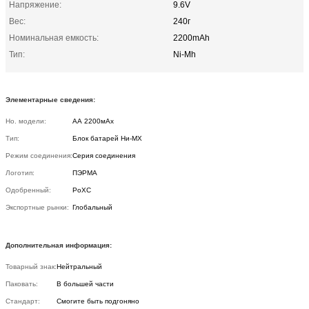
Напряжение:
9.6V
Вес:
240г
Номинальная емкость:
2200mAh
Тип:
Ni-Mh
Элементарные сведения:
Но. модели:
АА 2200мАх
Тип:
Блок батарей Ни-МХ
Режим соединения:
Серия соединения
Логотип:
ПЭРМА
Одобренный:
РоХС
Экспортные рынки:
Глобальный
Дополнительная информация:
Товарный знак:
Нейтральный
Паковать:
В большей части
Стандарт:
Смогите быть подгоняно