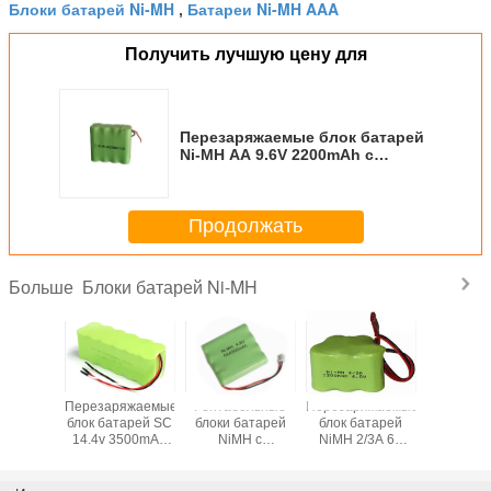
Блоки батарей Ni-MH
Батареи Ni-MH AAA
,
Получить лучшую цену для
Перезаряжаемые блок батарей
Ni-MH AA 9.6V 2200mAh с
руководствами летания
Продолжать
Блоки батарей Ni-MH
Больше
Перезаряжаемые
Рентабельные
Перезаряжаемые
Рентабе
блок батарей SC
блоки батарей
блок батарей
блоки б
14.4v 3500mAh
NiMH с
NiMH 2/3A 6V
NiMH AA
NiMH с
различными
1200mAh с
600mA
различными
стержнями для
разъемом
разъе
стержнями
беспроводных