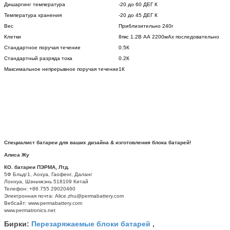
Дишаргинг температура
-20 до 60 ДЕГ К
Температура хранения
-20 до 45 ДЕГ К
Вес
Приблизительно 240г
Клетки
8пкс 1.2В АА 2200мАх последовательно
Стандартное поручая течение
0.5К
Стандартный разряда тока
0.2К
Максимальное непрерывное поручая течение
1К
Специалист батареи для ваших дизайна & изготовления блока батарей!
Алиса Жу
КО. батареи ПЭРМА, Лтд.
5Ф Бльдг1, Аохуа, Гаофенг, Даланг
Лонхуа, Шэньчжэнь 518109 Китай
Телефон: +86 755 29020460
Электронная почта: Alice.zhu@permabattery.com
Вебсайт: www.permabattery.com
www.permatronics.net
Перезаряжаемые блоки батарей
Бирки:
,