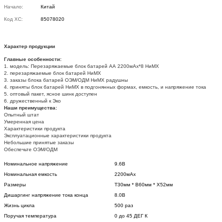
Начало:
Китай
Код ХС:
85078020
Характер продукции
Главные особенности:
1. модель: Перезаряжаемые блок батарей АА 2200мАх*8 НиМХ
2. перезаряжаемые блок батарей НиМХ
3. заказы блока батарей ОЭМ/ОДМ НиМХ радушны
4. приняты блок батарей НиМХ в подгонянных формах, емкость, и напряжение тока
5. оптовый пакет, ясное шинк доступен
6. дружественный к Эко
Наши преимущества:
Опытный штат
Умеренная цена
Характеристики продукта
Эксплуатационные характеристики продукта
Небольшие принятые заказы
Обеспечьте ОЭМ/ОДМ
Номинальное напряжение
9.6В
Номинальная емкость
2200мАх
Размеры
Т30мм * В60мм * Х52мм
Дишаргинг напряжение тока конца
8.0В
Жизнь цикла
500 раз
Поручая температура
0 до 45 ДЕГ К