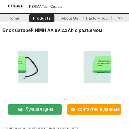
PERMA Tech Co., Ltd.
Home
Products
About Us
Factory Tour
>>
Блок батарей NiMH AA 6V 2.2Ah с разъемом
Лучшая цена
контактные данные
Подробная информация о продукте