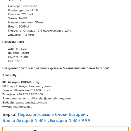
Размер: 5 клеток АА
Конфигурация: 5С1П
Емкость: 2200 мАх
Химия: НиМХ
Напряжение тока: 6Волт
Водит: 100ММ
Поручать: Стандарт 0,5 максимальное 1.0А
Дишаргинг: 2 Амп
Размеры и вес:
Длина: 75мм
Ширина: 15мм
Высота: 51мм
Вес: 155г
Специалист батареи для ваших дизайна & изготовления блока батарей!
Алиса Жу
КО. батареи ПЭРМА, Лтд.
5Ф Бльдг1, Аохуа, Гаофенг, Даланг
Лонхуа, Шэньчжэнь 518109 Китай
Телефон: +86 755 29020460
Электронная почта: Alice.zhu@permabattery.com
Вебсайт: www.permabattery.com
www.permatronics.net
Перезаряжаемые блоки батарей
Бирки:
,
Блоки батарей Ni-MH
Батареи Ni-MH AAA
,