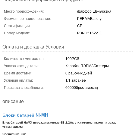
Место происхождения:
фарфор Шэньчжэня
Фирменное наименование:
PERMABattery
Сертификация:
CE
Номер модели:
PBNH5162211
Оплата и доставка Условия
Количество мин заказа:
100PCS
Упаковывая детали:
Коробки ПЭРМАБаттеры
Время доставки:
8 рабочих дней
Условия оплаты:
T/T заранее
Поставка способности:
600000pcs в месяц
описание
Блоки батарей Ni-MH
Блок батарей НиМХ перезаряжаемые 6В 2.2Ах с изготовленными на заказ
терминалами
Спецификации: