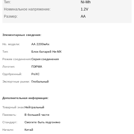
Тип:
Ni-Mh
Номинальное напряжение:
1.2V
Размер:
AA
Элементарные сведения:
Но. модели:
АА 2200мАх
Тип:
Блок батарей Ни-МХ
Режим соединения:
Серия соединения
Логотип:
ПЭРМА
Одобренный:
РоХС
Экспортные рынки:
Глобальный
Дополнительная информация:
Товарный знак:
Нейтральный
Паковать:
В большей части
Стандарт:
Смогите быть подгоняно
Начало:
Китай