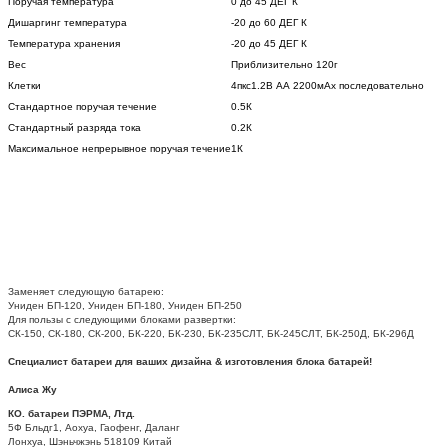
Поручая температура
0 до 45 ДЕГ К
Дишаргинг температура
-20 до 60 ДЕГ К
Температура хранения
-20 до 45 ДЕГ К
Вес
Приблизительно 120г
Клетки
4пкс1.2В АА 2200мАх последовательно
Стандартное поручая течение
0.5К
Стандартный разряда тока
0.2К
Максимальное непрерывное поручая течение
1К
Заменяет следующую батарею:
Униден БП-120, Униден БП-180, Униден БП-250
Для пользы с следующими блоками развертки:
СК-150, СК-180, СК-200, БК-220, БК-230, БК-235СЛТ, БК-245СЛТ, БК-250Д, БК-296Д
Специалист батареи для ваших дизайна & изготовления блока батарей!
Алиса Жу
КО. батареи ПЭРМА, Лтд.
5Ф Бльдг1, Аохуа, Гаофенг, Даланг
Лонхуа, Шэньчжэнь 518109 Китай