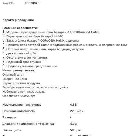
Код ХС:
85078020
Характер продукции
Главные особенности:
1.
Модель: Перезаряжаемые блок батарей АА 2200мАхкс4 НиМХ
2.
Перезаряжаемые блок батарей НиМХ
3.
Заказы блока батарей ОЭМ/ОДМ НиМХ радушны
4.
Приняты блок батарей НиМХ в подгонянных формах, емкость, и напряжение тока
5.
Оптовый пакет, ясное шинк, карта волдыря доступен
6.
дружественный к Эко
7.
Отсутствие влияния памяти
8.
Надежный срок службы
9.
Продолжительное представление
Наши преимущества:
Опытный штат
Умеренная цена
Характеристики продукта
Эксплуатационные характеристики продукта
Небольшие принятые заказы
Обеспечьте ОЭМ/ОДМ
Номинальное напряжение
4.8В
Номинальная емкость
2200мАх
Размеры
/
Дишаргинг напряжение тока конца
4.0В
Жизнь цикла
500 раз