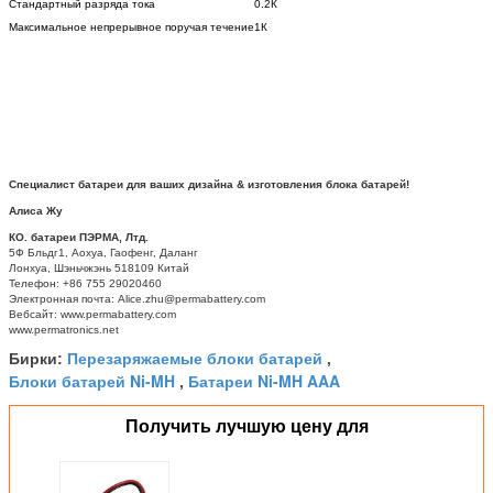
Стандартный разряда тока
0.2К
Максимальное непрерывное поручая течение
1К
Специалист батареи для ваших дизайна & изготовления блока батарей!
Алиса Жу
КО. батареи ПЭРМА, Лтд.
5Ф Бльдг1, Аохуа, Гаофенг, Даланг
Лонхуа, Шэньчжэнь 518109 Китай
Телефон: +86 755 29020460
Электронная почта: Alice.zhu@permabattery.com
Вебсайт: www.permabattery.com
www.permatronics.net
Перезаряжаемые блоки батарей
Бирки:
,
Блоки батарей Ni-MH
Батареи Ni-MH AAA
,
Получить лучшую цену для