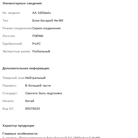
Элементарные сведения:
Но. модели:
АА 1600мАх
Тип:
Блок батарей Ни-МХ
Режим соединения:
Серия соединения
Логотип:
ПЭРМА
Одобренный:
РоХС
Экспортные рынки:
Глобальный
Дополнительная информация:
Товарный знак:
Нейтральный
Паковать:
В большей части
Стандарт:
Смогите быть подгоняно
Начало:
Китай
Код ХС:
85078020
Характер продукции
Главные особенности:
1. модель: Перезаряжаемые блок батарей АА 1600мАхкс7 НиМХ