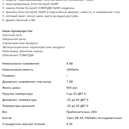
2. перезаряжаемые блок батарей НиМХ
3. заказы блока батарей ОЭМ/ОДМ НиМХ радушны
4. приняты блок батарей НиМХ в подгонянных формах, емкость, и напряжение тока
5. оптовый пакет, ясное шинк, карта волдыря доступен
6. дружественный к Эко
Наши преимущества:
Опытный штат
Умеренная цена
Характеристики продукта
Эксплуатационные характеристики продукта
Небольшие принятые заказы
Обеспечьте ОЭМ/ОДМ
Номинальное напряжение
8.4В
Номинальная емкость
1600мАх
Размеры
/
Дишаргинг напряжение тока конца
7.0В
Жизнь цикла
500 раз
Поручая температура
0 до 45 ДЕГ К
Дишаргинг температура
-20 до 60 ДЕГ К
Температура хранения
-20 до 45 ДЕГ К
Вес
Приблизительно 200г
Клетки
7пкс1.2В АА 1600мАх последовательно
Стандартное поручая течение
0.5К