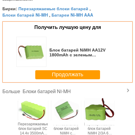
Перезаряжаемые блоки батарей
Бирки:
,
Блоки батарей Ni-MH
Батареи Ni-MH AAA
,
Получить лучшую цену для
Блок батарей NiMH AA12V
1800mAh с зеленым
сокращением и разъемом PVC
Продолжать
Блоки батарей Ni-MH
Больше
Перезаряжаемые
Рентабельные
Перезаряжаемые
Рентабе
блок батарей SC
блоки батарей
блок батарей
блоки б
14.4v 3500mAh
NiMH с
NiMH 2/3A 6V
NiMH AA