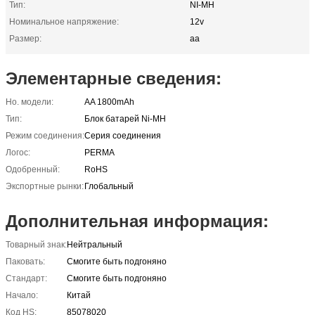
Тип:
NI-MH
Номинальное напряжение:
12v
Размер:
aa
Элементарные сведения:
Но. модели:
AA 1800mAh
Тип:
Блок батарей Ni-MH
Режим соединения:
Серия соединения
Логос:
PERMA
Одобренный:
RoHS
Экспортные рынки:
Глобальный
Дополнительная информация:
Товарный знак:
Нейтральный
Паковать:
Смогите быть подгоняно
Стандарт:
Смогите быть подгоняно
Начало:
Китай
Код HS:
85078020