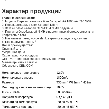
Характер продукции
Главные особенности:
1. Модель: Перезаряжаемые блок батарей AA 1800mAh*10 NiMH
2. Перезаряжаемые блок батарей NiMH
3. Заказы блока батарей OEM/ODM NiMH радушны
4. Приняты блок батарей NiMH в подгонянных формах, емкость, и
напряжение тока
5. Навальный пакет, ясное shink, карточка волдыря доступен
6. Eco-содружественный
Наши преимущества:
Опытный штат
Умеренная цена
Характеристики продукта
Эксплуатационные характеристики продукта
Малые принятые заказы
Обеспечьте OEM/ODM
Номинальное напряжение
12.0V
Номинальная емкость
1800mAh
Размеры
T30mm * W73mm * H52mm
Discharging напряжение тока конца
10.0V
Жизнь цикла
500 времен
Поручая температура
0 до 45 ДЕГ Ч
Discharging температура
-20 до 60 ДЕГ Ч
Температура хранения
-20 до 45 ДЕГ Ч