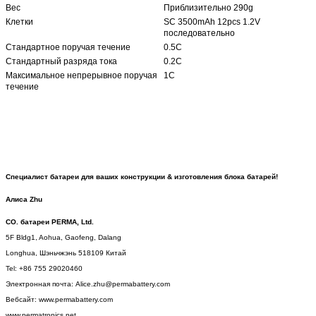
Вес
Приблизительно 290g
Клетки
SC 3500mAh 12pcs 1.2V
последовательно
Стандартное поручая течение
0.5C
Стандартный разряда тока
0.2C
Максимальное непрерывное поручая
1C
течение
Специалист батареи для ваших конструкции & изготовления блока батарей!
Алиса Zhu
CO. батареи PERMA, Ltd.
5F Bldg1, Aohua, Gaofeng,
Dalang
Longhua, Шэньчжэнь 518109 Китай
Tel: +86 755 29020460
Электронная почта: Alice.zhu@permabattery.com
Вебсайт: www.permabattery.com
www.permatronics.net