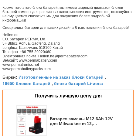
Кроме того этого блока батарей, мы имеем широкий диапазон блоков
батарей замены для различных электрических инструментов, пожалуйста
не смущаемся связаться мы для получения более подробной
информации!
Специалист батареи для ваших дизайна & изготовления блока батарей!
Hellen он
CO. батареи PERMA, Ltd.
5F Bldg1, Aohua, Gaofeng, Dalang
Longhua, Шэньчжэнь 518109 Китай
Телефон: +86 755 29020460
Электронная почта: Hellen.he@permabattery.com
Вебсайт: www.permabattery.com
www.permatronics.net
www.permabatterypacks.com
Изготовленные на заказ блоки батарей
Бирки:
,
18650 блоков батарей
блоки батарей Li-иона
,
Получить лучшую цену для
Батарея замены M12 6Ah 12V
для Milwaukee m 12,
совместимая с 48-11-2411 48-11-
2420 48-11-2401 48-11-2402 48-