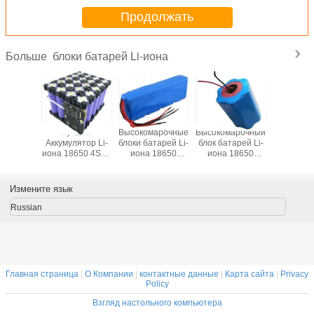
11-24
Продолжать
блоки батарей Li-иона
Больше
Лучший
Высокомарочные
Высокомарочный
Самый л
Аккумулятор Li-
блоки батарей Li-
блок батарей Li-
Li-ион 
иона 18650 4S5P
иона 18650
иона 18650
7.4V 66
14.8V 13Ah с
14.8V 15.6Ah с
22.2V 3.4Ah с
блока ба
PCM и Plast
ведущими
полными
руковод
держатель
проводами 4pcs
руководствами
PCB и л
Измените язык
предохранения и
летания
Russian
Главная страница
|
О Компании
|
контактные данные
|
Карта сайта
|
Privacy
Policy
Взгляд настольного компьютера