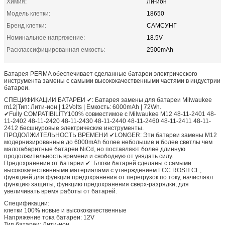
Химия:
Ли-ион
Модель клетки:
18650
Бренд клетки:
САМСУНГ
Номинальное напряжение:
18.5V
Расклассифицированная емкость:
2500mAh
Батарея PERMA обеспечивает сделанные батареи электрического
инструмента замены с самыми высококачественными частями в индустрии
батареи.
СПЕЦИФИКАЦИИ БАТАРЕИ ✔: Батарея замены для батареи Milwaukee
m12|Тип: Лити-ион | 12Volts | Емкость: 6000mAh | 72Wh.
✔Fully COMPATIBILITY100% совместимое с Milwaukee M12 48-11-2401 48-
11-2402 48-11-2420 48-11-2430 48-11-2440 48-11-2460 48-11-2411 48-11-
2412 бесшнуровые электрические инструменты.
ПРОДОЛЖИТЕЛЬНОСТЬ ВРЕМЕНИ ✔LONGER: Эти батареи замены M12
модернизированные до 6000mAh более небольшие и более светлы чем
малогабаритные батареи NiCd, но поставляют более длинную
продолжительность времени и свободную от увядать силу.
Предохранение от батареи ✔: Блоки батарей сделаны с самыми
высококачественными материалами с утверждением FCC ROSH CE,
функцией для функции предохранения от перегрузок по току, начисляют
функцию защиты, функцию предохранения сверх-разрядки, для
увеличивать время работы от батарей.
Спецификации:
клетки 100% новые и высококачественные
Напряжение тока батареи: 12V
Тип батареи: Лити-ион