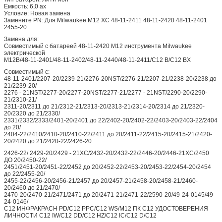
Емкость: 6,0 ах
Условие: Новая замена
Замените PN: Для Milwaukee M12 XC 48-11-2411 48-11-2420 48-11-2401
2455-20
Замена для:
Совместимый с батареей 48-11-2420 M12 инструмента Milwaukee
электрической
M12B/48-11-2401/48-11-2402/48-11-2440/48-11-2411/C12 B/C12 BX
Совместимый с:
48-11-2401/2207-20/2239-21/2276-20NST/2276-21/2207-21/2238-20/2238 до
21/2239-20/
2276 - 21NST/2277-20/2277-20NST/2277-21/2277 - 21NST/2290-20/2290-
21/2310-21/
2311-20/2311 до 21/2312-21/2313-20/2313-21/2314-20/2314 до 21/2320-
20/2320 до 21/2330/
2331/2332/2333/2401-20/2401 до 22/2402-20/2402-22/2403-20/2403-22/2404
до 20/
2404-22/2410/2410-20/2410-22/2411 до 20/2411-22/2415-20/2415-21/2420-
20/2420 до 21/2420-22/2426-20
2426-22/ 2429-20/2429 - 21XC/2432-20/2432-22/2446-20/2446-21XC/2450
ДО 20/2450-22/
2451/2451-20/2451-22/2452 до 20/2452-22/2453-20/2453-22/2454-20/2454
до 22/2455-20/
2455-22/2456-20/2456-21/2457 до 20/2457-21/2458-20/2458-21/2460-
20/2460 до 21/2470/
2470-20/2470-21/2471/2471 до 20/2471-21/2471-22/2590-20/49-24-0145/49-
24-0146/
C12 ИНФРАКРАСН PD/C12 PPC/C12 WS/M12 ПК C12 УДОСТОВЕРЕНИЯ
ЛИЧНОСТИ C12 IW/C12 DD/C12 HZ/C12 IC/C12 D/C12