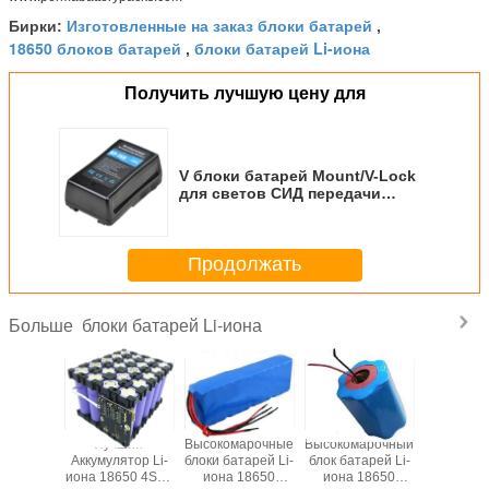
Изготовленные на заказ блоки батарей
Бирки:
,
18650 блоков батарей
блоки батарей Li-иона
,
Получить лучшую цену для
V блоки батарей Mount/V-Lock
для светов СИД передачи
камкордера видеокамеры
Продолжать
блоки батарей Li-иона
Больше
Лучший
Высокомарочные
Высокомарочный
Самый л
Аккумулятор Li-
блоки батарей Li-
блок батарей Li-
Li-ион 
иона 18650 4S5P
иона 18650
иона 18650
7.4V 66