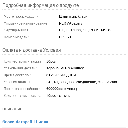
Подробная информация о продукте
Место происхождения:
Шэньчжэнь Китай
Фирменное наименование:
PERMABattery
Сертификация:
UL, IEC62133, CE, ROHS, MSDS
Номер модели:
BP-150
Оплата и доставка Условия
Количество мин заказа:
10pcs
Упаковывая детали:
Коробки PERMABattery
Время доставки:
8 РАБОЧИХ ДНЕЙ
Условия оплаты:
L/C, T/T, западное соединение, MoneyGram
Поставка способности:
600000пкс в месяц
Количество мин заказа:
10pcs в отпуск
описание
блоки батарей Li-иона