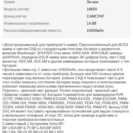
Химия:
Ли-ион
Модель клетки:
18650
Бренд клетки:
САМСУНГ
Номинальное напряжение:
14.8В
Расклассифицированная емкость:
10400мАх
•
[Конструированный для приборов V-замка]: Приспособленный для ВСЕХ
камер и светов СИД со стандартными плитами батареи v-держателя,
включая Blackmagic ЭПОПЕЯ Ursa мини, КРАСНАЯ, КРАСНЫЕ камеры
ШАРЛАХА, передача DSLR камер кино видео 4K цифров Sony, свет СИД,
монитор, HDCAM, XDCAM и другие камкордеры которые признавают v тип
батарея.
•
[Большая емкость]: С емкостью 10400mAh, она продолжает около 6-9
часов в зависимости от силы приборов; Больше чем 500 полных циклов
перезарядки над жизнью батареи. ровное СИД 4 показывает света для
того чтобы показать состояние батареи когда поручать и использование,
избегают перерыва киносъемки причиненного недостатком силы.
Поручать - красный свет дальше. Полно порученный - красный свет.
•
[Широко совместимость]: Батарея V-держателя для камкордеров HVR-
S270C PMW-EX3 SONY, PMW-EX330K, PMW-EX330L, PMW-EX330R, PMW-
320, PMW-500, PMW-580K, PMW580L, PDW-680, PDW-700, PDW-850, PMW-
TD300, HDW-F900R, HDW-680, HDW-800P, PMW-F55, PMW-F5; Выход USB
5V/2.4A может поставить чрезвычайные полномочия для ваших планшета
и мобильного телефона. И порт DC in/out для приводя в действие и
поручая приборов вспомогательных.
Совместимый с батареями Sony BP:
BP-L60A BP-IL75 BP-L40A BP-800S
BP-130L BP-GL95 BP-GL65 BP-L60S