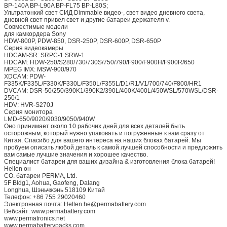
BP-140A BP-L90A BP-FL75 BP-L80S;
Ультратонкий свет СИД Dimmable видео-, свет видео дневного света,
дневной свет привел свет и другие батареи держателя v.
Совместимые модели
для камкордера Sony
HDW-800P, PDW-850, DSR-250P, DSR-600P, DSR-650P
Серия видеокамеры
HDCAM-SR: SRPC-1 SRW-1
HDCAM: HDW-250/S280/730/730S/750/790/F900/F900H/F900R/650
MPEG IMX: MSW-900/970
XDCAM: PDW-
F335K/F335L/F330K/F330L/F350L/F355L/D1/R1/V1/700/740/F800/HR1
DVCAM: DSR-50/250/390K1/390K2/390L/400K/400L/450WSL/570WSL/DSR-
250/1
HDV: HVR-S270J
Серия монитора
LMD-650/9020/9030/9050/940W
Оно принимает около 10 рабочих дней для всех деталей быть
осторожным, который нужно упаковать и погруженные к вам сразу от
Китая. Спасибо для вашего интереса на наших блоках батарей. Мы
пробуем описать любой деталь к самой лучшей способности и предложить
вам самые лучшие значения и хорошее качество.
Специалист батареи для ваших дизайна & изготовления блока батарей!
Hellen он
CO. батареи PERMA, Ltd.
5F Bldg1, Aohua, Gaofeng, Dalang
Longhua, Шэньчжэнь 518109 Китай
Телефон: +86 755 29020460
Электронная почта: Hellen.he@permabattery.com
Вебсайт: www.permabattery.com
www.permatronics.net
www.permabatterypacks.com