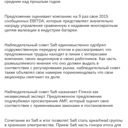
средним над прошлым годом.
Предложение оценивает компанию на 9 раз свое 2015
сообщенных EBITDA, которые представляет значительно
награду управления сравненную к недавним многократным
цепям валюации в индустрии батареи.
Наблюдательный совет Saft единомысленно одобрял
содружественную передачу итогом и рассматривает, что
предложенные трудыы находят в линии с интересами
компании, своих акционеров и своих работников. Как часть
размышляемого мнения что оно должен выдать в
соответствии с регулировками рынка, наблюдательный совет
также объявлял свое намерие порекомендовать что свои
акционеры смягчают их доли.
Наблюдательный совет Saft назначает Finexsi как
независимый эксперт. Предложенное предложение
подлеубежал просмотрение AMF, который оценит свое
соответствие с применимыми законами и постановления.
Сочетание из Saft и итог позволят Saft стать spearhead группы
в хранении электричества. Прием Saft часть гонора итога для