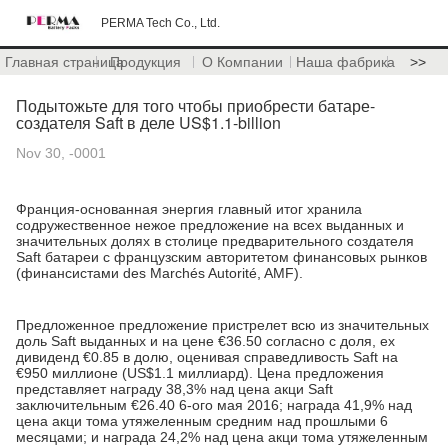
PERMA Tech Co., Ltd.
Главная страница
Продукция
О Компании
Наша фабрика
>>
Подытожьте для того чтобы приобрести батаре-
создателя Saft в деле US$1.1-billion
Nov 30, -0001
Франция-основанная энергия главный итог хранила
содружественное нежое предложение на всех выданных и
значительных долях в столице предварительного создателя
Saft батареи с французским авторитетом финансовых рынков
(финансистами des Marchés Autorité, AMF).
Предложенное предложение пристрелет всю из значительных
доль Saft выданных и на цене €36.50 согласно с доля, ex
дивиденд €0.85 в долю, оценивая справедливость Saft на
€950 миллионе (US$1.1 миллиард). Цена предложения
представляет награду 38,3% над цена акци Saft
заключительным €26.40 6-ого мая 2016; награда 41,9% над
цена акци тома утяжеленным средним над прошлыми 6
месяцами; и награда 24,2% над цена акци тома утяжеленным