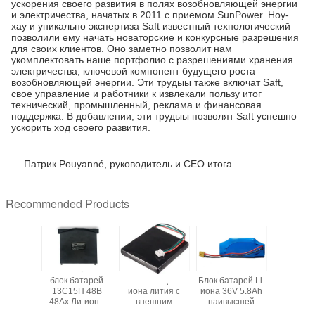
ускорения своего развития в полях возобновляющей энергии
и электричества, начатых в 2011 с приемом SunPower. Ноу-
хау и уникально экспертиза Saft известный технологический
позволили ему начать новаторские и конкурсные разрешения
для своих клиентов. Оно заметно позволит нам
укомплектовать наше портфолио с разрешениями хранения
электричества, ключевой компонент будущего роста
возобновляющей энергии. Эти трудыы также включат Saft,
свое управление и работники к извлекали пользу итог
технический, промышленный, реклама и финансовая
поддержка. В добавлении, эти трудыы позволят Saft успешно
ускорить ход своего развития.
— Патрик Pouyanné, руководитель и CEO итога
Recommended Products
я 3.6V
блок батарей
Блок батарей
Блок батарей Li-
батарея 
Ah для
13С15П 48В
иона лития с
иона 36V 5.8Ah
18V 
атора
48Ах Ли-иона
внешним
наивысшей
BL1850
305-BATT
18650 с ПКМ и
предохранением
мощности с PCB
Makita 